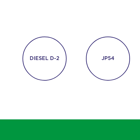
Una vast
Attravers
DIESEL D-2
JP54