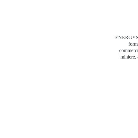
ENERGYS GR
forma
commercia
miniere, 