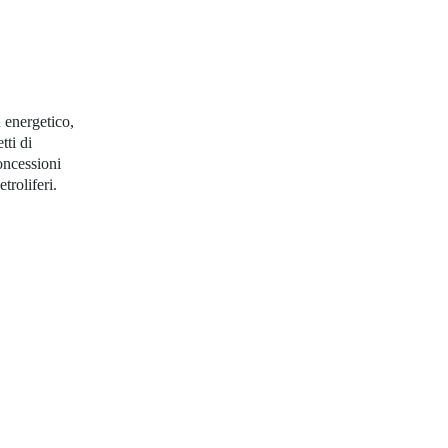
energetico,
tti di
oncessioni
troliferi.